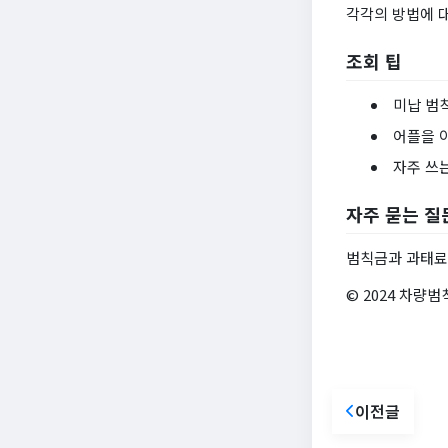
각각의 방법에 
조회 팁
미납 범
어플을 
자주 쓰
자주 묻는 질
범칙금과 과태료
© 2024 차량범
이전글