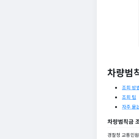
차량범칙
조회 방
조회 팁
자주 묻
차량범칙금 
경찰청 교통민원