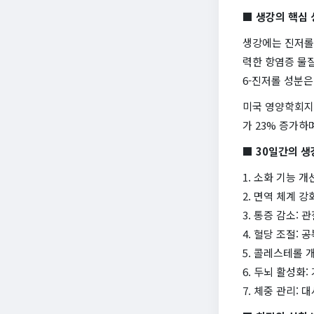
■ 생강의 핵심 
생강에는 진저롤,
력한 항염증 물질
6-진저롤 성분은
미국 영양학회지에
가 23% 증가하
■ 30일간의 생
1. 소화 기능 
2. 면역 체계 
3. 통증 감소: 
4. 혈당 조절: 
5. 콜레스테롤 개
6. 두뇌 활성화
7. 체중 관리: 