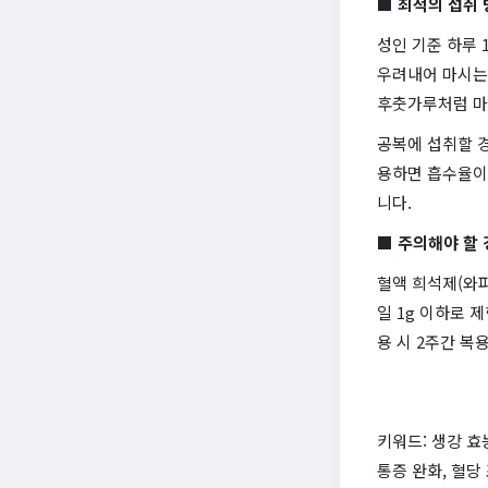
■ 최적의 섭취
성인 기준 하루 
우려내어 마시는 
후춧가루처럼 마
공복에 섭취할 경
용하면 흡수율이
니다.
■ 주의해야 할
혈액 희석제(와파
일 1g 이하로 
용 시 2주간 복
키워드: 생강 효
통증 완화, 혈당 