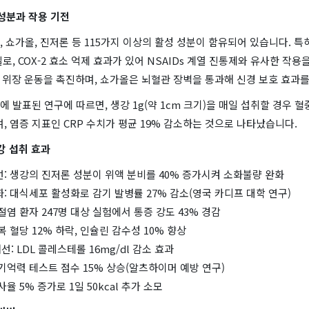
성분과 작용 기전
 쇼가올, 진저론 등 115가지 이상의 활성 성분이 함유되어 있습니다. 특
로, COX-2 효소 억제 효과가 있어 NSAIDs 계열 진통제와 유사한 작용
 위장 운동을 촉진하며, 쇼가올은 뇌혈관 장벽을 통과해 신경 보호 효과
 발표된 연구에 따르면, 생강 1g(약 1cm 크기)을 매일 섭취할 경우 혈
며, 염증 지표인 CRP 수치가 평균 19% 감소하는 것으로 나타났습니다.
강 섭취 효과
개선: 생강의 진저론 성분이 위액 분비를 40% 증가시켜 소화불량 완화
강화: 대식세포 활성화로 감기 발병률 27% 감소(영국 카디프 대학 연구)
관절염 환자 247명 대상 실험에서 통증 강도 43% 경감
공복 혈당 12% 하락, 인슐린 감수성 10% 향상
선: LDL 콜레스테롤 16mg/dl 감소 효과
: 기억력 테스트 점수 15% 상승(알츠하이머 예방 연구)
대사율 5% 증가로 1일 50kcal 추가 소모